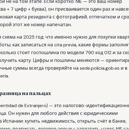
й не на том этапе. Если коротко: NIE — это ваш номер
ва + 7 цифр + буква), он присваивается один раз и навсе
иковая карта резидента с фотографией, отпечатком и ср
торой этот же номер напечатан.
схема на 2025 год: что именно нужно для покупки квар
боты; как записаться на cita previa, какие формы заполня
, сколько стоит госпошлина по модели 790 код 012 и за с
олучить карту. Цифры и пошлины меняются — ориентир
очные суммы всегда проверяйте на sede.policia.gob.es и в
ería.
ём разница на пальцах
Identidad de Extranjero) — это налогово-идентификацион
ца. Он нужен для любого действия с юридическими
 Испании: купить недвижимость, открыть счёт в банке,
мо, подписать договор аренды, заплатить налог. NIE с