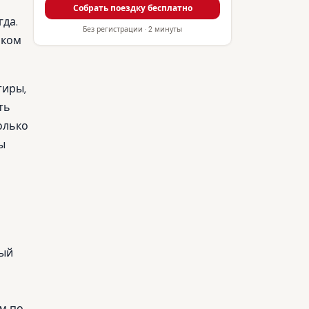
Собрать поездку бесплатно
гда.
Без регистрации · 2 минуты
оком
тиры,
ть
колько
ы
ный
ам по