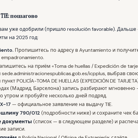
TIE: пошагово
вам уже одобрили (пришло
resolución favorable
). Дальше
итм на 2025 год:
ento.
Пропишитесь по адресу в Ayuntamiento и получит
de empadronamiento
.
апишитесь на приём «Toma de huellas / Expedición de tarje
л
sede.administracionespublicas.gob.es/icpplus
, выбрав сво
 пункт
POLICÍA-TOMA DE HUELLAS (EXPEDICIÓN DE TARJETA
одах (Мадрид, Барселона) запись разбирают мгновенно
о утром и пробуйте несколько дней подряд.
X-17
— официальное заявление на выдачу TIE.
ошлину 790/012
(подробности ниже) и сохраните чек ба
е документы
(список — в следующем разделе) и распеч
ие записи.
 приём
в Policía Nacional / Oficina de Extranjería: сдаёте