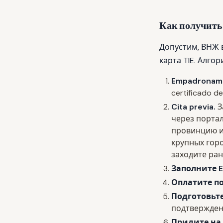
Как получить 
Допустим, ВНЖ 
карта TIE. Алгор
Empadronami
certificado 
Cita previa.
З
через порта
провинцию и
крупных гор
заходите ран
Заполните E
Оплатите п
Подготовьт
подтвержден
Придите на