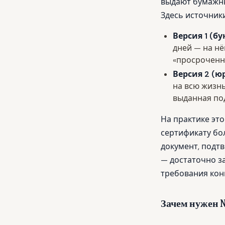
выдают бумажн
Здесь источники
Версия 1 (бу
дней — на нё
«просроченн
Версия 2 (ю
на всю жизнь
выданная под
На практике это
сертификату бо
документ, подт
— достаточно з
требования кон
Зачем нужен N