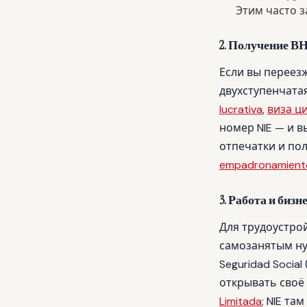
Этим часто 
2. Получение ВНЖ
Если вы переезж
двухступенчата
lucrativa
,
виза ц
номер NIE — и в
отпечатки и пол
empadronamient
3. Работа и бизн
Для трудоустрой
самозанятым нуже
Seguridad Social
открывать своё
Limitada
; NIE т