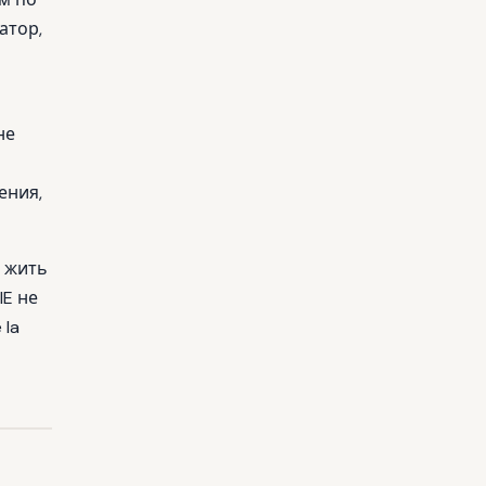
атор,
не
ения,
ь жить
IE не
 la