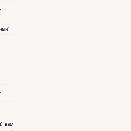
м
нный)
.
и
), вам