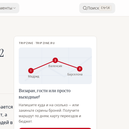
менты
Поиск
Ctrl
K
TRIPZINE · TRIPZINE.RU
2
2
Валенсия
3
1
Барселона
Мадрид
Визаран, гости или просто
выходные?
Напишите куда и на сколько — или
рается
закиньте скрины броней. Получите
т, а
маршрут по дням, карту переездов и
бюджет.
юдей в