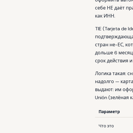
себе НЕ даёт пр
как ИНН.
TIE (Tarjeta de 
подтверждающая
стран не-ЕС, ко
дольше 6 месяце
срок действия и
Логика такая: с
надолго — карта
выдают: им оф
Unión
(зелёная к
Параметр
Что это