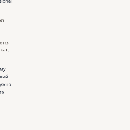
sional
.
90
ется
кат,
ому
ежий
нужно
те