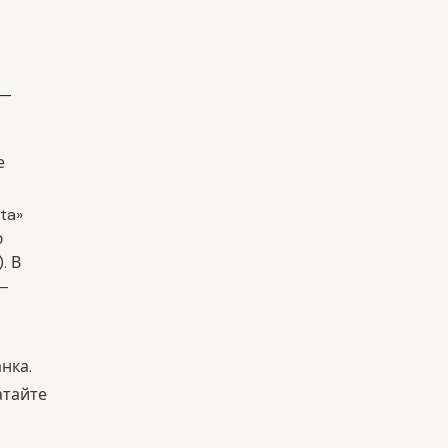
 —
е
ta»
ю
)
. В
 —
нка.
атайте