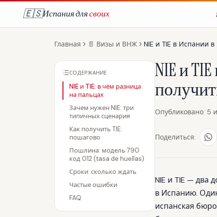
🇪🇸
Испания для
своих
Главная
📄
Визы и ВНЖ
NIE и TIE в Испании 
NIE и TIE
СОДЕРЖАНИЕ
получить
NIE и TIE: в чём разница
на пальцах
Зачем нужен NIE: три
Опубликовано
:
5 
типичных сценария
Как получить TIE:
Поделиться:
пошагово
Пошлина: модель 790
код 012 (tasa de huellas)
Сроки: сколько ждать
NIE и TIE — два
Частые ошибки
в Испанию. Один
FAQ
испанская бюро