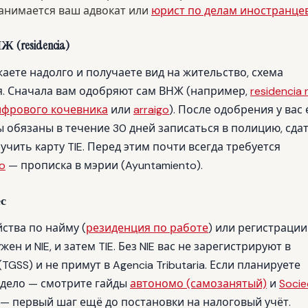
занимается ваш адвокат или
юрист по делам иностранце
 (residencia)
аете надолго и получаете вид на жительство, схема
я. Сначала вам одобряют сам ВНЖ (например,
residencia 
ифрового кочевника
или
arraigo
). После одобрения у вас 
ы обязаны в течение 30 дней записаться в полицию, сда
учить карту TIE. Перед этим почти всегда требуется
o
— прописка в мэрии (Ayuntamiento).
ес
ства по найму (
резиденция по работе
) или регистрации
н и NIE, и затем TIE. Без NIE вас не зарегистрируют в
 (TGSS) и не примут в Agencia Tributaria. Если планируете
 дело — смотрите гайды
автономо (самозанятый)
и
Soci
ам — первый шаг ещё до постановки на налоговый учёт.