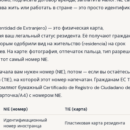
ава жить или работать в стране — это просто идентифик
Identidad de Extranjero) — это физическая карта,
 ваш легальный статус резидента. Её получают гражда
торым одобрили вид на жительство (residencia) на срок
в. На карте: фотография, отпечаток пальца, тип разреш
 тот самый номер NIE.
начала вам нужен номер (NIE), потом — если вы остаётес
 (TIE), на которой этот номер напечатан. Гражданам ЕС T
ормляют бумажный
Certificado de Registro de Ciudadano de
арточка/A4) с номером NIE.
NIE (номер)
TIE (карта)
Идентификационный
Пластиковая карта резидента
номер иностранца