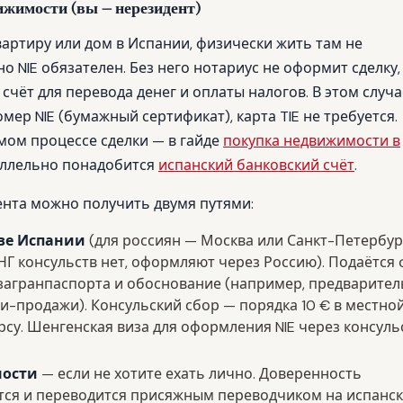
вижимости (вы — нерезидент)
вартиру или дом в Испании, физически жить там не
о NIE обязателен. Без него нотариус не оформит сделку,
 счёт для перевода денег и оплаты налогов. В этом случ
мер NIE (бумажный сертификат), карта TIE не требуется.
мом процессе сделки — в гайде
покупка недвижимости в
раллельно понадобится
испанский банковский счёт
.
дента можно получить двумя путями:
тве Испании
(для россиян — Москва или Санкт-Петербург
НГ консульств нет, оформляют через Россию). Подаётся
я загранпаспорта и обоснование (например, предварите
и-продажи). Консульский сбор — порядка 10 € в местно
рсу. Шенгенская виза для оформления NIE через консуль
.
ности
— если не хотите ехать лично. Доверенность
тся и переводится присяжным переводчиком на испанск