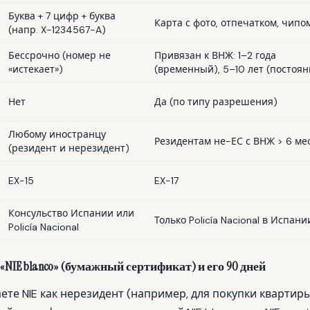
Буква + 7 цифр + буква
Карта с фото, отпечатком, чипо
(напр. X-1234567-A)
Бессрочно (номер не
Привязан к ВНЖ: 1–2 года
«истекает»)
(временный), 5–10 лет (постоя
Нет
Да (по типу разрешения)
Любому иностранцу
Резидентам не-ЕС с ВНЖ > 6 мес
(резидент и нерезидент)
EX-15
EX-17
Консульство Испании или
Только Policía Nacional в Испани
Policía Nacional
NIE blanco» (бумажный сертификат) и его 90 дней
ете NIE как нерезидент (например, для покупки квартиры