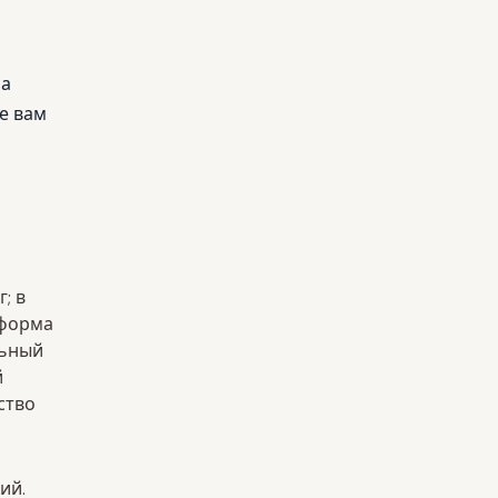
 а
ае вам
; в
 форма
льный
й
ство
ий.