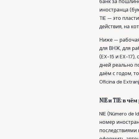
банк за пошлино
иностранца (бук
TIE — это пласт
действия, на ко
Ниже — рабочая 
для ВНЖ, для ра
(EX-15 и EX-17)
дней реально п
даём с годом, т
Oficina de Extranj
NIE и TIE: в ч
NIE (Número de 
номер иностран
последствиями в
оформить автоно