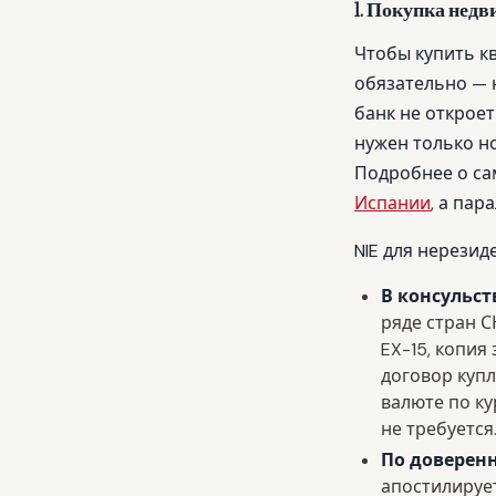
1. Покупка нед
Чтобы купить к
обязательно — н
банк не откроет
нужен только но
Подробнее о са
Испании
, а па
NIE для нерези
В консульс
ряде стран С
EX-15, копи
договор купл
валюте по ку
не требуется
По доверен
апостилируе