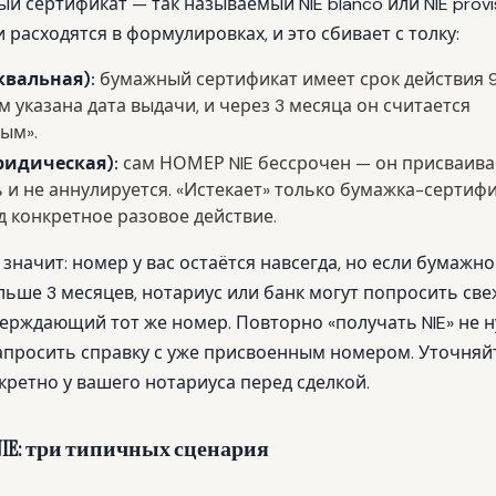
ый сертификат — так называемый
NIE blanco
или
NIE provi
 расходятся в формулировках, и это сбивает с толку:
квальная):
бумажный сертификат имеет срок действия 
м указана дата выдачи, и через 3 месяца он считается
ым».
ридическая):
сам НОМЕР NIE бессрочен — он присваива
 и не аннулируется. «Истекает» только бумажка-сертифи
 конкретное разовое действие.
 значит: номер у вас остаётся навсегда, но если бумажн
льше 3 месяцев, нотариус или банк могут попросить св
верждающий тот же номер. Повторно «получать NIE» не 
апросить справку с уже присвоенным номером. Уточняй
кретно у вашего нотариуса перед сделкой.
IE: три типичных сценария