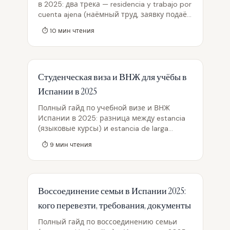
в 2025: два трека — residencia y trabajo por
cuenta ajena (наёмный труд, заявку подаёт
работодатель) и por cuenta propia
⏱
10
мин чтения
(самозанятость с бизнес-планом).
Требования к работнику, контракту и
работодателю, роль situación nacional de
empleo и Catálogo de Ocupaciones de Difícil
Студенческая виза и ВНЖ для учёбы в
Cobertura от SEPE, новшества RD 1155/2024
(в силе с 20.05.2025), переходы со
Испании в 2025
студенческого статуса и arraigo, условия
продления и частые ошибки.
Полный гайд по учебной визе и ВНЖ
Испании в 2025: разница между estancia
(языковые курсы) и estancia de larga
duración (высшее образование),
⏱
9
мин чтения
финансовые требования по IPREM (600€/
мес), медстраховка, оформление NIE и TIE,
право работать до 30 часов в неделю,
продление и переход на рабочий ВНЖ
Воссоединение семьи в Испании 2025:
после диплома с учётом нового
регламента от 20 мая 2025.
кого перевезти, требования, документы
Полный гайд по воссоединению семьи