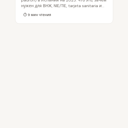
padrón) в Испании на 2025: что это, зачем
нужен для ВНЖ, NIE/TIE, tarjeta sanitaria и
школы, какие документы собрать, как
⏱
9
мин чтения
прописаться в ayuntamiento очно и
онлайн, разница volante и certificado,
прописка без договора аренды и по
приглашению, обновление каждые 2 года.