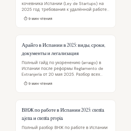
отменена с апреля 2025.
кочевника Испании (Ley de Startups) на
2025 год: требования к удалённой работе
и доходу (200% SMI, ~2762 €/мес), правила
⏱
9
мин чтения
для наёмных и фрилансеров, налоговый
режим Беккхэма (24% до 600k), два пути
подачи (консульство D-виза vs UGE-CE на
3 года), сроки и продление, члены семьи и
Арайго в Испании в 2025: виды, сроки,
отличия от residencia no lucrativa.
документы и легализация
Полный гайд по укоренению (arraigo) в
Испании после реформы Reglamento de
Extranjería от 20 мая 2025. Разбор всех
пяти видов — social, sociolaboral,
⏱
9
мин чтения
socioformativo, familiar и нового arraigo de
segunda oportunidad: срок проживания (2
года вместо 3), условия, право на работу,
срок карты. Сравнительные таблицы,
ВНЖ по работе в Испании 2025: cuenta
перечень документов (EX-10, modelo 790
052 ~38,28 €, informe de arraigo),
ajena и cuenta propia
легализация после нелегального
пребывания.
Полный разбор ВНЖ по работе в Испании