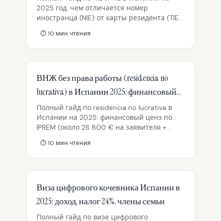
2025 год: чем отличается номер
иностранца (NIE) от карты резидента (TIE),
зачем они нужны для покупки
⏱
10
мин чтения
недвижимости, ВНЖ и работы. Пошаговое
получение через cita previa, формы EX-15
и EX-17, список документов, сроки выдачи
и госпошлина модель 790 код 012 с
ВНЖ без права работы (residencia no
актуальными суммами в евро.
lucrativa) в Испании 2025: финансовый
ценз, документы, продление
Полный гайд по residencia no lucrativa в
Испании на 2025: финансовый ценз по
IPREM (около 28 800 € на заявителя +
7200 € на каждого члена семьи),
⏱
10
мин чтения
медстраховка без копэя, пакет документов
и подача через консульство (EX-01, modelo
790 код 052), сроки рассмотрения,
продление на 2 года с требованием 183+
Виза цифрового кочевника Испании в
дней проживания, налоговые последствия
(IRPF, modelo 720) и переход на cuenta
2025: доход, налог 24%, члены семьи
ajena/propia или визу цифрового
кочевника после 1 года. Golden Visa
Полный гайд по визе цифрового