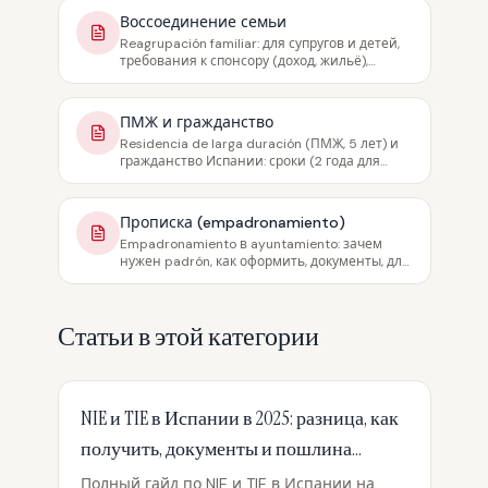
Воссоединение семьи
Reagrupación familiar: для супругов и детей,
требования к спонсору (доход, жильё),
документы, сроки
ПМЖ и гражданство
Residencia de larga duración (ПМЖ, 5 лет) и
гражданство Испании: сроки (2 года для
латиноамериканцев, 10 общий), экзамены
DELE/CCSE
Прописка (empadronamiento)
Empadronamiento в ayuntamiento: зачем
нужен padrón, как оформить, документы, для
ВНЖ, школы и медицины
Статьи в этой категории
NIE и TIE в Испании в 2025: разница, как
получить, документы и пошлина
790/012
Полный гайд по NIE и TIE в Испании на