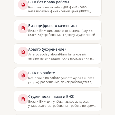
ВНЖ без права работы
Residencia no lucrativa для финансово
независимых: финансовый ценз (IPREM),
страховка, документы, продление, переход
на работу
Виза цифрового кочевника
Виза и ВНЖ цифрового кочевника (Ley de
Startups): требования к доходу и удалённой
работе, налоговый режим, для фрилансеров
и удалёнщиков
Арайго (укоренение)
Arraigo social/laboral/familiar и новый
arraigo: легализация после проживания в
Испании, условия, документы, сроки
ВНЖ по работе
Residencia по работе (cuenta ajena / cuenta
propia): разрешение, поиск работодателя,
переход с других статусов
Студенческая виза и ВНЖ
Виза и ВНЖ для учёбы: языковые курсы,
университеты, требования, работа во время
учёбы, переход на рабочий ВНЖ