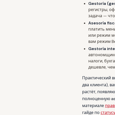
Gestoría (ge
регистры, оф
задача — чт
Asesoría fisc
платить мень
или режим мо
вам режим B
Gestoría inte
автономщико
налоги, бухг
дешевле, чем
Практический вы
два клиента), в
растёт, появляю
полноценную ase
материале
прав
гайде по
статус