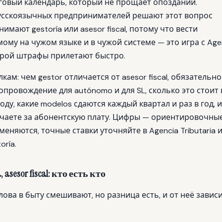
говый календарь, который не прощает опозданий.
сскоязычных предпринимателей решают этот вопрос
имают gestoría или asesor fiscal, потому что вести
ому на чужом языке и в чужой системе — это игра с Age
оторой штрафы прилетают быстро.
кам: чем gestor отличается от asesor fiscal, обязательно
опровождение для autónomo и для SL, сколько это стоит 
оду, какие modelos сдаются каждый квартал и раз в год, и
чаете за абонентскую плату. Цифры — ориентировочные
еняются, точные ставки уточняйте в Agencia Tributaria и
oría.
a, asesor fiscal: кто есть кто
лова в быту смешивают, но разница есть, и от неё зависи