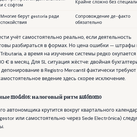
Крайне сложно без специал
и с софтом
Многие берут gestoría ради
Сопровождение де-факто
спокойствия
обязательно
ести учёт самостоятельно реально, если деятельность
отовы разбираться в формах. Но цена ошибки — штрафы 
 Tributaria, а время на изучение системы редко окупается
 € в месяц. Для SL ситуация жёстче: двойная бухгалтер
 депонирование в Registro Mercantil фактически требуют
самостоятельное ведение здесь скорее исключение.
е modelos: налоговый ритм autónomo
го автономщика крутится вокруг квартального календар
gestor или самостоятельно через Sede Electrónica) сле
ы.