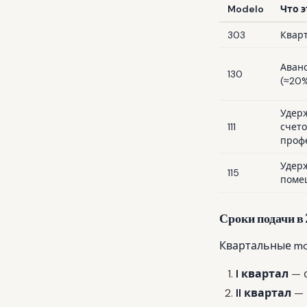
Modelo
Что э
303
Кварт
Аванс
130
(≈20
Удерж
111
счето
проф
Удер
115
поме
Сроки подачи в 
Квартальные mode
I квартал
— с
II квартал
— 