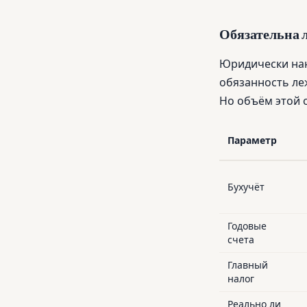
Обязательна л
Юридически нан
обязанность леж
Но объём этой 
Параметр
Бухучёт
Годовые
счета
Главный
налог
Реально ли