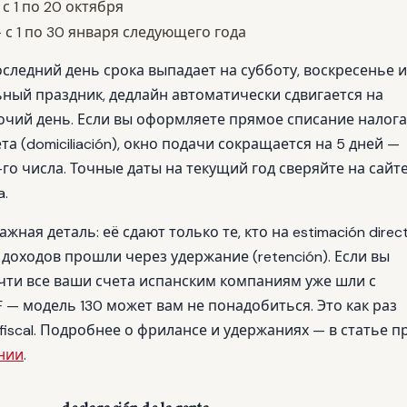
с 1 по 20 октября
 с 1 по 30 января следующего года
следний день срока выпадает на субботу, воскресенье 
ый праздник, дедлайн автоматически сдвигается на
чий день. Если вы оформляете прямое списание налога
та (domiciliación), окно подачи сокращается на 5 дней —
го числа. Точные даты на текущий год сверяйте на сайт
a.
жная деталь: её сдают только те, кто на estimación direct
доходов прошли через удержание (retención). Если вы
чти все ваши счета испанским компаниям уже шли с
 — модель 130 может вам не понадобиться. Это как раз
 fiscal. Подробнее о фрилансе и удержаниях — в статье п
нии
.