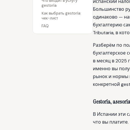
Что входит в услугу
испанский нало
gestoría
Большинство ру
Как выбрать gestoría:
одинаково — нан
чек-лист
бухгалтерию сам
FAQ
Tributaria, в к
Разберём по пол
бухгалтерское с
в месяц в 2025 г
именно вы полу
рынок и нормы м
конкретной gest
Gestoría, asesorí
В Испании эти с
что вы платите.