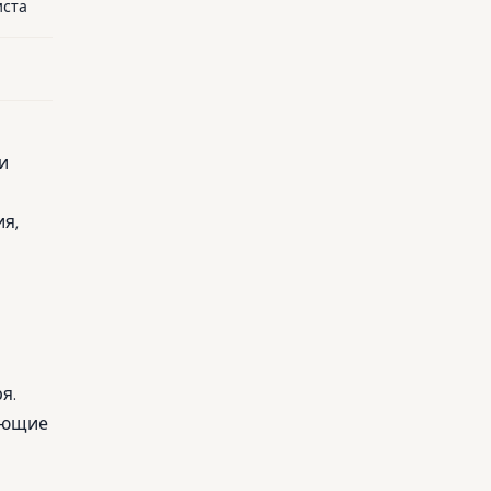
иста
и
ия,
я.
дующие