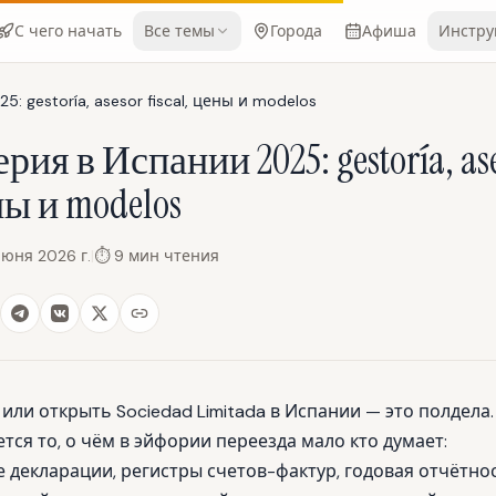
С чего начать
Все темы
Города
Афиша
Инстру
: gestoría, asesor fiscal, цены и modelos
ия в Испании 2025: gestoría, as
ены и modelos
июня 2026 г.
|
⏱
9
мин чтения
или открыть Sociedad Limitada в Испании — это полдела.
ся то, о чём в эйфории переезда мало кто думает:
 декларации, регистры счетов-фактур, годовая отчётно