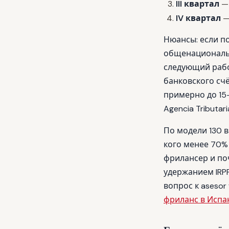
III квартал
— 
IV квартал
—
Нюансы: если по
общенациональн
следующий рабо
банковского счё
примерно до 15-
Agencia Tributari
По модели 130 ва
кого менее 70% 
фрилансер и по
удержанием IRPF
вопрос к asesor
фриланс в Испа