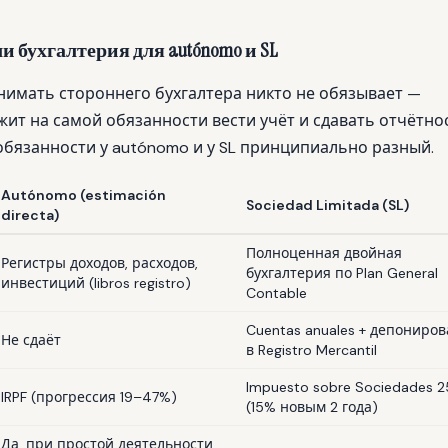
и бухгалтерия для autónomo и SL
имать стороннего бухгалтера никто не обязывает —
ит на самой обязанности вести учёт и сдавать отчётнос
обязанности у autónomo и у SL принципиально разный.
Autónomo (estimación
Sociedad Limitada (SL)
directa)
Полноценная двойная
Регистры доходов, расходов,
бухгалтерия по Plan General
инвестиций (libros registro)
Contable
Cuentas anuales + депониро
Не сдаёт
в Registro Mercantil
Impuesto sobre Sociedades 
IRPF (прогрессия 19–47%)
(15% новым 2 года)
Да, при простой деятельности