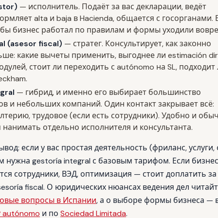
stor)
— исполнитель. Подаёт за вас декларации, ведёт
ормляет alta и baja в Hacienda, общается с госорганами. 
обы бизнес работал по правилам и формы уходили вовре
al (asesor fiscal)
— стратег. Консультирует, как законно
ше: какие вычеты применить, выгоднее ли estimación di
дулей, стоит ли переходить с autónomo на SL, подходит
eckham.
gral
— гибрид, и именно его выбирает большинство
в и небольших компаний. Один контакт закрывает всё:
алтерию, трудовое (если есть сотрудники). Удобно и обы
 нанимать отдельно исполнителя и консультанта.
вод: если у вас простая деятельность (фриланс, услуги,
ам нужна gestoría integral с базовым тарифом. Если бизне
тся сотрудники, ВЭД, оптимизация — стоит доплатить за
soría fiscal. О юридических нюансах ведения дел читайт
овые вопросы в Испании
, а о выборе формы бизнеса — 
у autónomo
и по
Sociedad Limitada
.