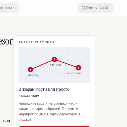
менты
Поиск
Ctrl
K
esor
TRIPZINE · TRIPZINE.RU
2
Валенсия
3
1
Барселона
Мадрид
Визаран, гости или просто
выходные?
Напишите куда и на сколько — или
закиньте скрины броней. Получите
маршрут по дням, карту переездов и
бюджет.
сть и