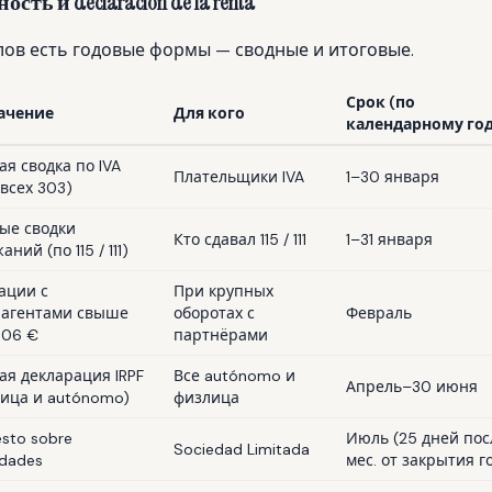
сть и declaración de la renta
ов есть годовые формы — сводные и итоговые.
Срок (по
ачение
Для кого
календарному год
ая сводка по IVA
Плательщики IVA
1–30 января
 всех 303)
ые сводки
Кто сдавал 115 / 111
1–31 января
ний (по 115 / 111)
ации с
При крупных
рагентами свыше
оборотах с
Февраль
,06 €
партнёрами
ая декларация IRPF
Все autónomo и
Апрель–30 июня
лица и autónomo)
физлица
sto sobre
Июль (25 дней пос
Sociedad Limitada
dades
мес. от закрытия г