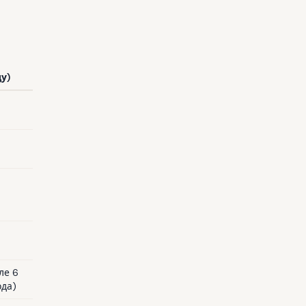
у)
ле 6
ода)