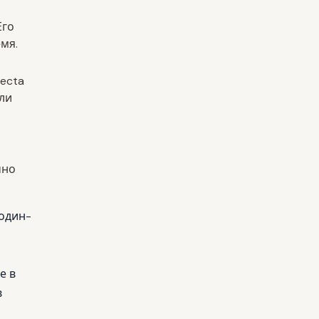
Его
мя.
recta
 ли
чно
 один-
с
е в
в