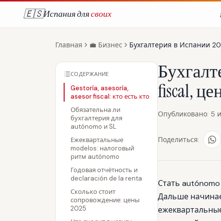
🇪🇸
Испания для
своих
Главная
💼
Бизнес
Бухгалтерия в Испании 2025
Бухгалтер
СОДЕРЖАНИЕ
fiscal, ц
Gestoría, asesoría,
asesor fiscal: кто есть кто
Обязательна ли
Опубликовано
:
5 
бухгалтерия для
autónomo и SL
Поделиться:
Ежеквартальные
modelos: налоговый
ритм autónomo
Годовая отчётность и
declaración de la renta
Стать autónomo 
Сколько стоит
Дальше начинает
сопровождение: цены
2025
ежеквартальные