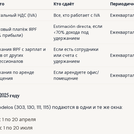
то
Кто сдаёт
Периодич
альный НДС (IVA)
Все, кто работает с IVA
Ежекварта
Estimación directa, если
овый платёж IRPF
<70% дохода под
Ежекварта
% прибыли)
удержанием
ания IRPF с зарплат и
Если есть сотрудники
в от других
или счета с
Ежекварта
ессионалов
удержанием
жания по аренде
Если арендуете офис/
Ежекварта
щения
помещение
2025 году
los (303, 130, 111, 115) подаются в одни и те же окна:
 1 по 20 апреля
с 1 по 20 июля