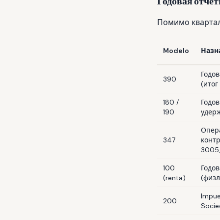
Годовая отчётно
Помимо квартал
Modelo
Назн
Годов
390
(итог
180 /
Годов
190
удержа
Опер
347
конт
3005
100
Годов
(renta)
(физ
Impue
200
Socie