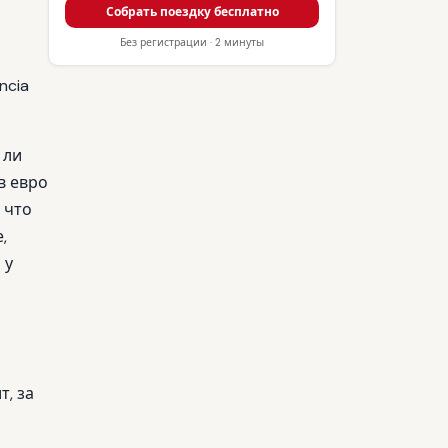
Собрать поездку бесплатно
Без регистрации · 2 минуты
ncia
 ли
в евро
 что
,
 у
т, за