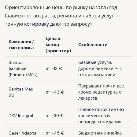
Ориентировочные цены по рынку на 2025 год
(зависят от возраста, региона и набора услуг —
точную котировку дают по запросу):
Цена в
Компания /
месяц
Особенности
тип полиса
(ориентир)
Sanitas
Базовые услуги;
базовый
от ~13 €
дороже линейки — с
(Primero/Más)
госпитализацией
Покрывает почти всё,
Sanitas Más
от ~43 €
кроме рецептурных
90
лекарств
Полное покрытие без
DKV Integral
от ~39 €
копэйментов и
периодов ожидания
Caser Adapta
от ~45 €
Бюджетная линейка