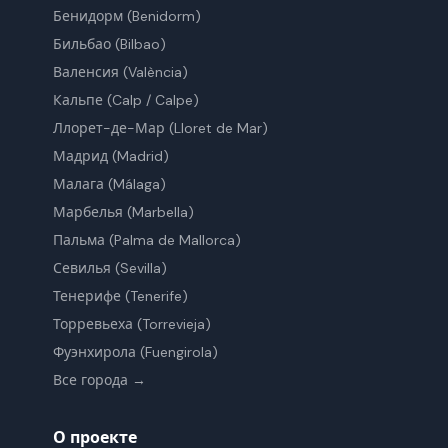
Бенидорм
(Benidorm)
Бильбао
(Bilbao)
Валенсия
(València)
Кальпе
(Calp / Calpe)
Ллорет-де-Мар
(Lloret de Mar)
Мадрид
(Madrid)
Малага
(Málaga)
Марбелья
(Marbella)
Пальма
(Palma de Mallorca)
Севилья
(Sevilla)
Тенерифе
(Tenerife)
Торревьеха
(Torrevieja)
Фуэнхирола
(Fuengirola)
Все города →
О проекте