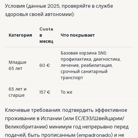
Условия (данные 2025, проверяйте в службе
здоровья своей автономии):
Cuota
Категория
в
Что покрывает
месяц
Базовая корзина SNS:
профилактика, диагностика,
Младше
60 €
лечение, реабилитация,
65 лет
срочный санитарный
транспорт
65 лет и
157 €
То же
старше
Ключевые требования: подтвердить эффективное
проживание в Испании (или ЕС/ЕЭЗ/Швейцарии/
Великобритании) минимум год непрерывно перед
подачей, быть прописанным (empadronado) и не